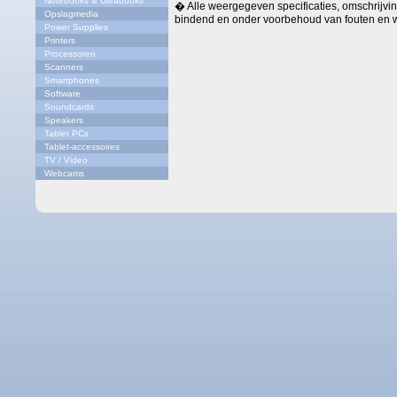
Notebooks & Ultrabooks
� Alle weergegeven specificaties, omschrijving
Opslagmedia
bindend en onder voorbehoud van fouten en w
Power Supplies
Printers
Processoren
Scanners
Smartphones
Software
Soundcards
Speakers
Tablet PCs
Tablet-accessoires
TV / Video
Webcams