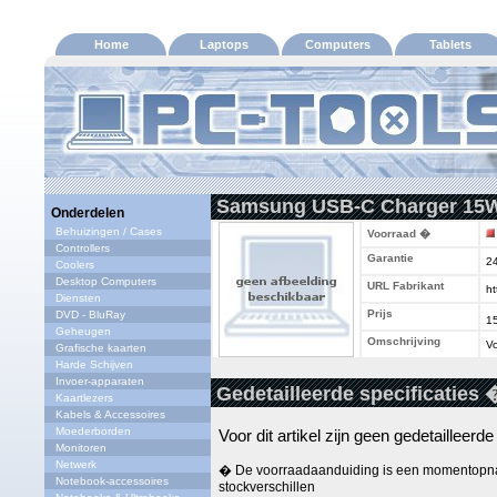
Home
Laptops
Computers
Tablets
Samsung USB-C Charger 15W 
Onderdelen
Behuizingen / Cases
Voorraad �
Controllers
Garantie
2
Coolers
Desktop Computers
URL Fabrikant
ht
Diensten
Prijs
DVD - BluRay
1
Geheugen
Omschrijving
Vo
Grafische kaarten
Harde Schijven
Invoer-apparaten
Gedetailleerde specificaties 
Kaartlezers
Kabels & Accessoires
Moederborden
Voor dit artikel zijn geen gedetailleerd
Monitoren
Netwerk
� De voorraadaanduiding is een momentopna
Notebook-accessoires
stockverschillen