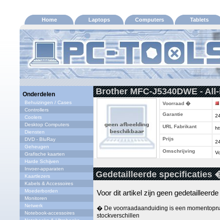
Home
Laptops
Computers
Tablets
Brother MFC-J5340DWE - All-in
Onderdelen
Behuizingen / Cases
Voorraad �
Controllers
Garantie
2
Coolers
Desktop Computers
URL Fabrikant
ht
Diensten
Prijs
DVD - BluRay
2
Geheugen
Omschrijving
Vo
Grafische kaarten
Harde Schijven
Invoer-apparaten
Gedetailleerde specificaties 
Kaartlezers
Kabels & Accessoires
Moederborden
Voor dit artikel zijn geen gedetailleerd
Monitoren
Netwerk
� De voorraadaanduiding is een momentopna
Notebook-accessoires
stockverschillen