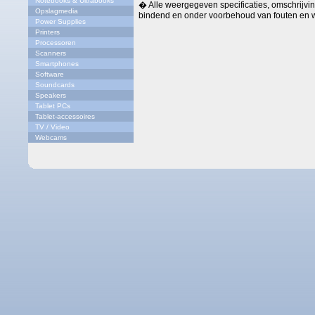
Notebooks & Ultrabooks
� Alle weergegeven specificaties, omschrijving
Opslagmedia
bindend en onder voorbehoud van fouten en w
Power Supplies
Printers
Processoren
Scanners
Smartphones
Software
Soundcards
Speakers
Tablet PCs
Tablet-accessoires
TV / Video
Webcams