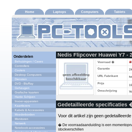
Home
Laptops
Computers
Tablets
Nedis Flipcover Huawei Y7 - 2
Onderdelen
Behuizingen / Cases
Voorraad �
Controllers
Garantie
2
Coolers
Desktop Computers
URL Fabrikant
ht
Diensten
Prijs
DVD - BluRay
1
Geheugen
Omschrijving
Vo
Grafische kaarten
Harde Schijven
Invoer-apparaten
Gedetailleerde specificaties 
Kaartlezers
Kabels & Accessoires
Moederborden
Voor dit artikel zijn geen gedetailleerd
Monitoren
Netwerk
� De voorraadaanduiding is een momentopna
Notebook-accessoires
stockverschillen