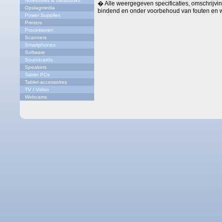
Notebooks & Ultrabooks
� Alle weergegeven specificaties, omschrijving
Opslagmedia
bindend en onder voorbehoud van fouten en w
Power Supplies
Printers
Processoren
Scanners
Smartphones
Software
Soundcards
Speakers
Tablet PCs
Tablet-accessoires
TV / Video
Webcams