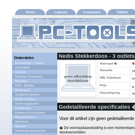
Home
Laptops
Computers
Tablets
Nedis Stekkerdoos - 3 outlet
Onderdelen
Behuizingen / Cases
Voorraad �
Controllers
Garantie
2
Coolers
Desktop Computers
URL Fabrikant
ht
Diensten
Prijs
DVD - BluRay
9
Geheugen
Omschrijving
Vo
Grafische kaarten
Harde Schijven
Invoer-apparaten
Gedetailleerde specificaties 
Kaartlezers
Kabels & Accessoires
Moederborden
Voor dit artikel zijn geen gedetailleerd
Monitoren
Netwerk
� De voorraadaanduiding is een momentopna
Notebook-accessoires
stockverschillen