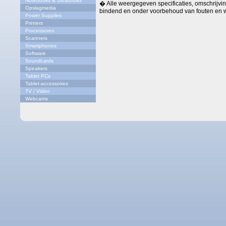
Notebooks & Ultrabooks
� Alle weergegeven specificaties, omschrijving
Opslagmedia
bindend en onder voorbehoud van fouten en w
Power Supplies
Printers
Processoren
Scanners
Smartphones
Software
Soundcards
Speakers
Tablet PCs
Tablet-accessoires
TV / Video
Webcams