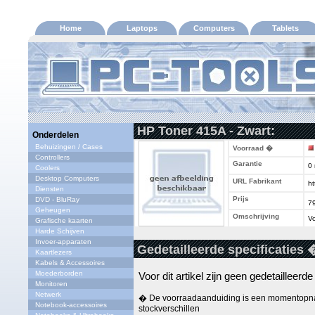
Home
Laptops
Computers
Tablets
HP Toner 415A - Zwart:
Onderdelen
Behuizingen / Cases
Voorraad �
Controllers
Garantie
0
Coolers
Desktop Computers
URL Fabrikant
ht
Diensten
Prijs
DVD - BluRay
7
Geheugen
Omschrijving
Vo
Grafische kaarten
Harde Schijven
Invoer-apparaten
Gedetailleerde specificaties 
Kaartlezers
Kabels & Accessoires
Moederborden
Voor dit artikel zijn geen gedetailleerd
Monitoren
Netwerk
� De voorraadaanduiding is een momentopna
Notebook-accessoires
stockverschillen