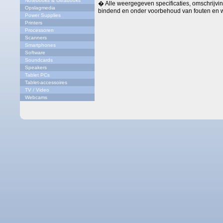
Notebooks & Ultrabooks
� Alle weergegeven specificaties, omschrijving
Opslagmedia
bindend en onder voorbehoud van fouten en w
Power Supplies
Printers
Processoren
Scanners
Smartphones
Software
Soundcards
Speakers
Tablet PCs
Tablet-accessoires
TV / Video
Webcams