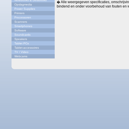
Notebooks & Ultrabooks
� Alle weergegeven specificaties, omschrijving
Opslagmedia
bindend en onder voorbehoud van fouten en w
Power Supplies
Printers
Processoren
Scanners
Smartphones
Software
Soundcards
Speakers
Tablet PCs
Tablet-accessoires
TV / Video
Webcams