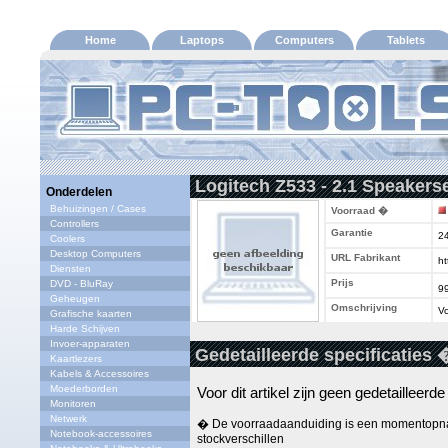
Home
Laptops
Computers
Tablets
Logitech Z533 - 2.1 Speakers
Onderdelen
Behuizingen / Cases
Voorraad �
Controllers
Garantie
2
Coolers
Desktop Computers
URL Fabrikant
ht
Diensten
Prijs
DVD - BluRay
9
Geheugen
Omschrijving
Vo
Grafische kaarten
Harde Schijven
Invoer-apparaten
Gedetailleerde specificaties 
Kaartlezers
Kabels & Accessoires
Moederborden
Voor dit artikel zijn geen gedetailleerd
Monitoren
Netwerk
� De voorraadaanduiding is een momentopna
Notebook-accessoires
stockverschillen