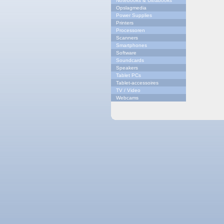
Notebooks & Ultrabooks
Opslagmedia
Power Supplies
Printers
Processoren
Scanners
Smartphones
Software
Soundcards
Speakers
Tablet PCs
Tablet-accessoires
TV / Video
Webcams