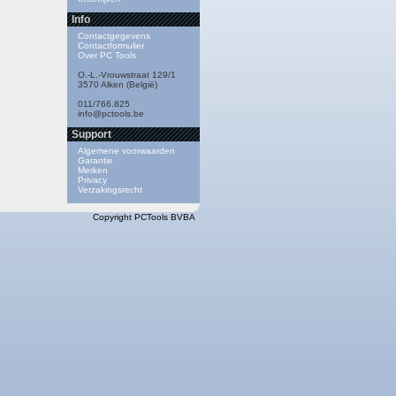
Info
Contactgegevens
Contactformulier
Over PC Tools
O.-L.-Vrouwstraat 129/1
3570 Alken (België)
011/766.825
info@pctools.be
Support
Algemene voorwaarden
Garantie
Merken
Privacy
Verzakingsrecht
Copyright PCTools BVBA