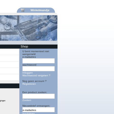
Winkelmandje
Shop
U bent momenteel niet
aangemeld
e-mailadres
wachtwoord
Inloggen
Wachtwoord vergeten ?
Nog geen account ?
Registreren
Een product zoeken:
Zoeken
igingen
Nieuwsbrief ontvangen:
Inschrijven