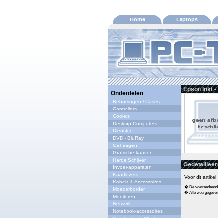
Home
Laptops
Epson Inkt 
Onderdelen
Behuizingen / Cases
Controllers
Coolers
Desktop Computers
Diensten
DVD - BluRay
Geheugen
Grafische kaarten
Harde Schijven
Gedetailleer
Invoer-apparaten
Kaartlezers
Voor dit artike
Kabels & Accessoires
� De voorraadaandui
Moederborden
� Alle weergegeven s
Monitoren
Netwerk
Notebook-accessoires