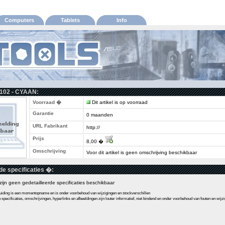
Computers
Tablets
Info
- 102 - CYAAN:
Voorraad �
Dit artikel is op voorraad
Garantie
0 maanden
URL Fabrikant
http://
Prijs
8,00 �
Omschrijving
Voor dit artikel is geen omschrijving beschikbaar
de specificaties �:
l zijn geen gedetailleerde specificaties beschikbaar
ding is een momentopname en is onder voorbehoud van wijzigingen en stockverschillen
pecificaties, omschrijvingen, hyperlinks en afbeeldingen zijn louter informatief, niet bindend en onder voorbehoud van fouten en wijz