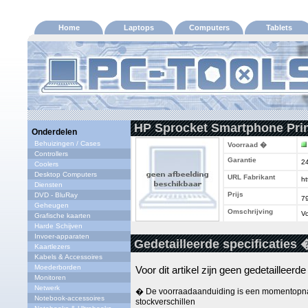
Home
Laptops
Computers
Tablets
HP Sprocket Smartphone Prin
Onderdelen
Behuizingen / Cases
Voorraad �
Controllers
Garantie
2
Coolers
Desktop Computers
URL Fabrikant
ht
Diensten
Prijs
DVD - BluRay
7
Geheugen
Omschrijving
Vo
Grafische kaarten
Harde Schijven
Invoer-apparaten
Gedetailleerde specificaties 
Kaartlezers
Kabels & Accessoires
Moederborden
Voor dit artikel zijn geen gedetailleerd
Monitoren
Netwerk
� De voorraadaanduiding is een momentopna
Notebook-accessoires
stockverschillen