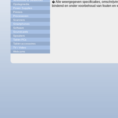
Notebooks & Ultrabooks
� Alle weergegeven specificaties, omschrijving
Opslagmedia
bindend en onder voorbehoud van fouten en w
Power Supplies
Printers
Processoren
Scanners
Smartphones
Software
Soundcards
Speakers
Tablet PCs
Tablet-accessoires
TV / Video
Webcams