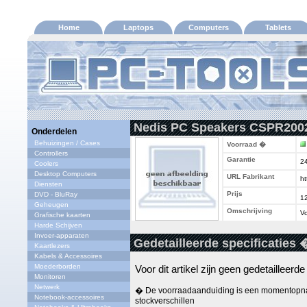
Home
Laptops
Computers
Tablets
Nedis PC Speakers CSPR20020
Onderdelen
Behuizingen / Cases
Voorraad �
Controllers
Garantie
2
Coolers
Desktop Computers
URL Fabrikant
ht
Diensten
Prijs
DVD - BluRay
1
Geheugen
Omschrijving
Vo
Grafische kaarten
Harde Schijven
Invoer-apparaten
Gedetailleerde specificaties 
Kaartlezers
Kabels & Accessoires
Moederborden
Voor dit artikel zijn geen gedetailleerd
Monitoren
Netwerk
� De voorraadaanduiding is een momentopna
Notebook-accessoires
stockverschillen