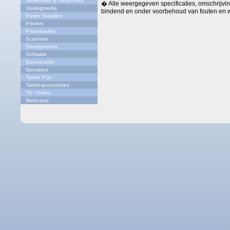
Notebooks & Ultrabooks
� Alle weergegeven specificaties, omschrijving
Opslagmedia
bindend en onder voorbehoud van fouten en w
Power Supplies
Printers
Processoren
Scanners
Smartphones
Software
Soundcards
Speakers
Tablet PCs
Tablet-accessoires
TV / Video
Webcams