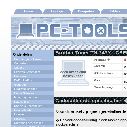
Home
Laptops
Computers
Tablets
Brother Toner TN-243Y - GEE
Onderdelen
Behuizingen / Cases
Voorraad �
Controllers
Garantie
0
Coolers
Desktop Computers
URL Fabrikant
ht
Diensten
Prijs
DVD - BluRay
5
Geheugen
Omschrijving
Vo
Grafische kaarten
Harde Schijven
Invoer-apparaten
Gedetailleerde specificaties 
Kaartlezers
Kabels & Accessoires
Moederborden
Voor dit artikel zijn geen gedetailleerd
Monitoren
Netwerk
� De voorraadaanduiding is een momentopna
Notebook-accessoires
stockverschillen