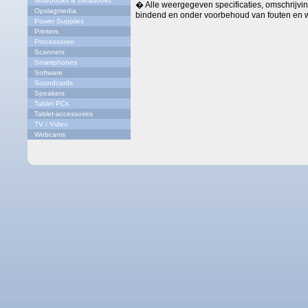
Notebooks & Ultrabooks
� Alle weergegeven specificaties, omschrijving
Opslagmedia
bindend en onder voorbehoud van fouten en w
Power Supplies
Printers
Processoren
Scanners
Smartphones
Software
Soundcards
Speakers
Tablet PCs
Tablet-accessoires
TV / Video
Webcams