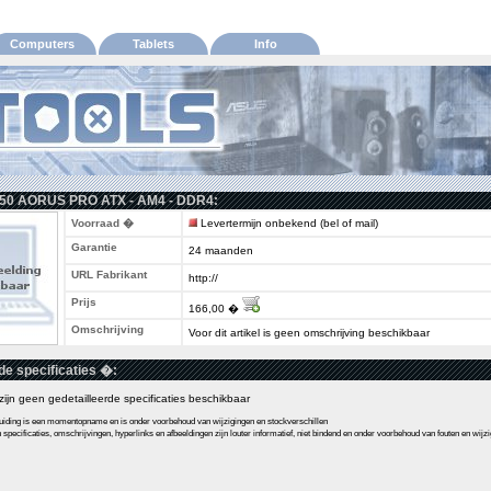
Computers
Tablets
Info
550 AORUS PRO ATX - AM4 - DDR4:
Voorraad �
Levertermijn onbekend (bel of mail)
Garantie
24 maanden
URL Fabrikant
http://
Prijs
166,00 �
Omschrijving
Voor dit artikel is geen omschrijving beschikbaar
de specificaties �:
l zijn geen gedetailleerde specificaties beschikbaar
ding is een momentopname en is onder voorbehoud van wijzigingen en stockverschillen
pecificaties, omschrijvingen, hyperlinks en afbeeldingen zijn louter informatief, niet bindend en onder voorbehoud van fouten en wijz