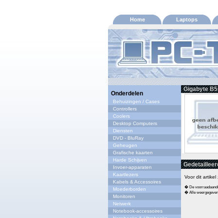
Home
Laptops
Gigabyte B
Onderdelen
Behuizingen / Cases
Controllers
Coolers
Desktop Computers
Diensten
DVD - BluRay
Geheugen
Grafische kaarten
Harde Schijven
Gedetailleer
Invoer-apparaten
Kaartlezers
Voor dit artike
Kabels & Accessoires
� De voorraadaandui
Moederborden
� Alle weergegeven s
Monitoren
Netwerk
Notebook-accessoires