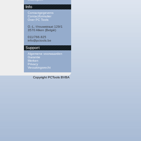
Info
Contactgegevens
Contactformulier
Over PC Tools
O.-L.-Vrouwstraat 129/1
3570 Alken (België)
011/766.825
info@pctools.be
Support
Algemene voorwaarden
Garantie
Merken
Privacy
Verzakingsrecht
Copyright PCTools BVBA