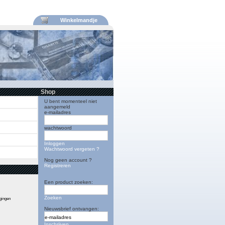
Winkelmandje
Shop
U bent momenteel niet
aangemeld
e-mailadres
wachtwoord
Inloggen
Wachtwoord vergeten ?
Nog geen account ?
Registreren
Een product zoeken:
Zoeken
igingen
Nieuwsbrief ontvangen:
Inschrijven