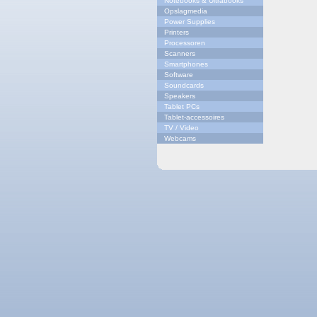
Notebooks & Ultrabooks
Opslagmedia
Power Supplies
Printers
Processoren
Scanners
Smartphones
Software
Soundcards
Speakers
Tablet PCs
Tablet-accessoires
TV / Video
Webcams