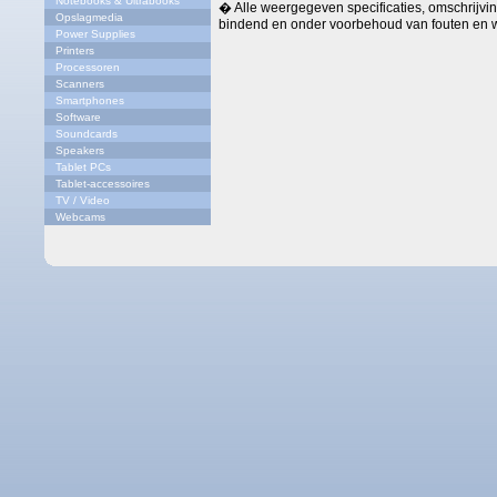
Notebooks & Ultrabooks
� Alle weergegeven specificaties, omschrijving
Opslagmedia
bindend en onder voorbehoud van fouten en w
Power Supplies
Printers
Processoren
Scanners
Smartphones
Software
Soundcards
Speakers
Tablet PCs
Tablet-accessoires
TV / Video
Webcams