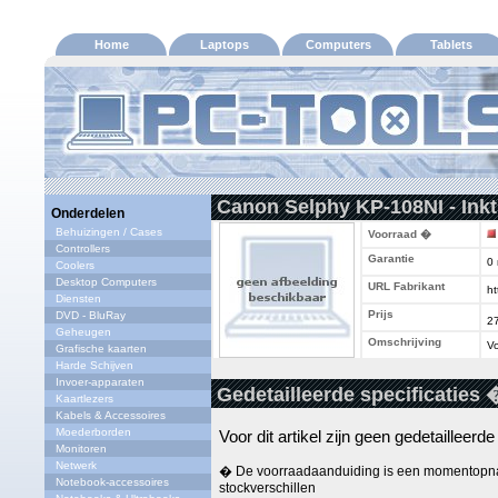
Home
Laptops
Computers
Tablets
Canon Selphy KP-108NI - Inkt
Onderdelen
Behuizingen / Cases
Voorraad �
Controllers
Garantie
0
Coolers
Desktop Computers
URL Fabrikant
ht
Diensten
Prijs
DVD - BluRay
2
Geheugen
Omschrijving
Vo
Grafische kaarten
Harde Schijven
Invoer-apparaten
Gedetailleerde specificaties 
Kaartlezers
Kabels & Accessoires
Moederborden
Voor dit artikel zijn geen gedetailleerd
Monitoren
Netwerk
� De voorraadaanduiding is een momentopna
Notebook-accessoires
stockverschillen