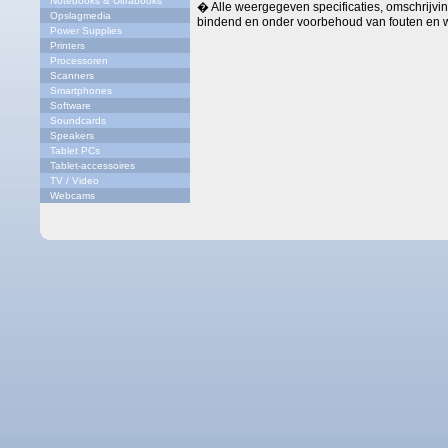
Notebooks & Ultrabooks
� Alle weergegeven specificaties, omschrijving
Opslagmedia
bindend en onder voorbehoud van fouten en w
Power Supplies
Printers
Processoren
Scanners
Smartphones
Software
Soundcards
Speakers
Tablet PCs
Tablet-accessoires
TV / Video
Webcams