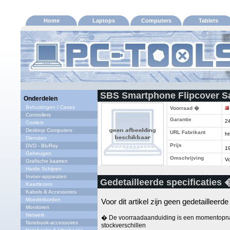
Home
Laptops
Computers
Tablets
SBS Smartphone Flipcover S
Onderdelen
Behuizingen / Cases
Voorraad �
Controllers
Garantie
2
Coolers
Desktop Computers
URL Fabrikant
ht
Diensten
Prijs
DVD - BluRay
1
Geheugen
Omschrijving
Vo
Grafische kaarten
Harde Schijven
Invoer-apparaten
Gedetailleerde specificaties 
Kaartlezers
Kabels & Accessoires
Moederborden
Voor dit artikel zijn geen gedetailleerd
Monitoren
Netwerk
� De voorraadaanduiding is een momentopna
Notebook-accessoires
stockverschillen