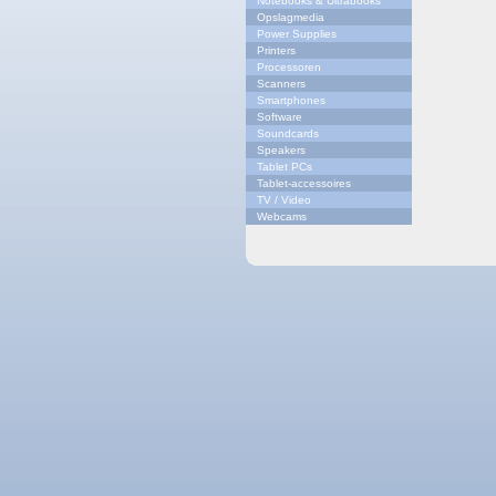
Notebooks & Ultrabooks
Opslagmedia
Power Supplies
Printers
Processoren
Scanners
Smartphones
Software
Soundcards
Speakers
Tablet PCs
Tablet-accessoires
TV / Video
Webcams