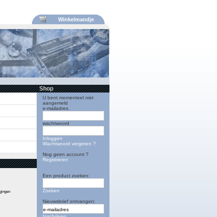
Winkelmandje
Shop
U bent momenteel niet
aangemeld
e-mailadres
wachtwoord
Inloggen
Wachtwoord vergeten ?
Nog geen account ?
Registreren
Een product zoeken:
Zoeken
igingen
Nieuwsbrief ontvangen:
Inschrijven