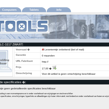
Computers
Tablets
Info
t LC-3217 ZWART:
Voorraad �
Levertermijn onbekend (bel of mail)
Garantie
0 maanden
URL Fabrikant
http://
Prijs
17,00 �
Omschrijving
Voor dit artikel is geen omschrijving beschikbaar
de specificaties �:
l zijn geen gedetailleerde specificaties beschikbaar
ding is een momentopname en is onder voorbehoud van wijzigingen en stockverschillen
pecificaties, omschrijvingen, hyperlinks en afbeeldingen zijn louter informatief, niet bindend en onder voorbehoud van fouten en wijz