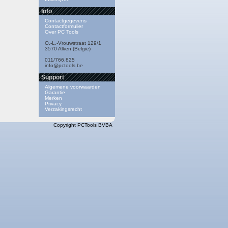
Info
Contactgegevens
Contactformulier
Over PC Tools
O.-L.-Vrouwstraat 129/1
3570 Alken (België)
011/766.825
info@pctools.be
Support
Algemene voorwaarden
Garantie
Merken
Privacy
Verzakingsrecht
Copyright PCTools BVBA