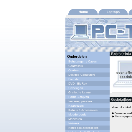
Home
Laptops
Brother Ink
Onderdelen
Behuizingen / Cases
Controllers
Coolers
Desktop Computers
Diensten
DVD - BluRay
Geheugen
Grafische kaarten
Harde Schijven
Gedetailleer
Invoer-apparaten
Kaartlezers
Voor dit artike
Kabels & Accessoires
� De voorraadaandui
Moederborden
� Alle weergegeven s
Monitoren
Netwerk
Notebook-accessoires