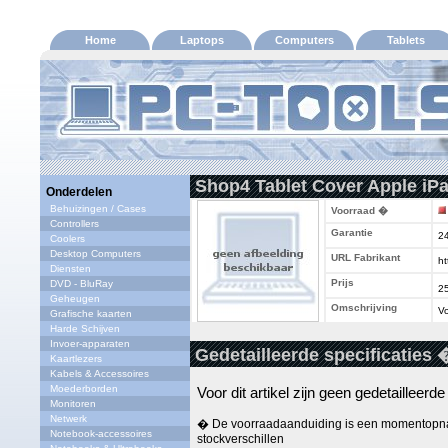
Home
Laptops
Computers
Tablets
Shop4 Tablet Cover Apple iPa
Onderdelen
Behuizingen / Cases
Voorraad �
Controllers
Garantie
2
Coolers
Desktop Computers
URL Fabrikant
ht
Diensten
Prijs
DVD - BluRay
2
Geheugen
Omschrijving
Vo
Grafische kaarten
Harde Schijven
Invoer-apparaten
Gedetailleerde specificaties 
Kaartlezers
Kabels & Accessoires
Moederborden
Voor dit artikel zijn geen gedetailleerd
Monitoren
Netwerk
� De voorraadaanduiding is een momentopna
Notebook-accessoires
stockverschillen