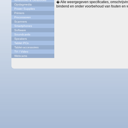
Notebooks & Ultrabooks
� Alle weergegeven specificaties, omschrijving
Opslagmedia
bindend en onder voorbehoud van fouten en w
Power Supplies
Printers
Processoren
Scanners
Smartphones
Software
Soundcards
Speakers
Tablet PCs
Tablet-accessoires
TV / Video
Webcams