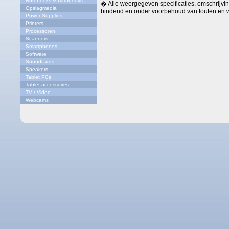
Notebooks & Ultrabooks
� Alle weergegeven specificaties, omschrijving
Opslagmedia
bindend en onder voorbehoud van fouten en w
Power Supplies
Printers
Processoren
Scanners
Smartphones
Software
Soundcards
Speakers
Tablet PCs
Tablet-accessoires
TV / Video
Webcams