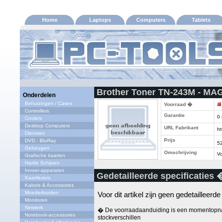
Home
Laptops
Computers
Tablets
Brother Toner TN-243M - MA
Onderdelen
Behuizingen / Cases
Voorraad �
Controllers
Garantie
0
Coolers
Desktop Computers
URL Fabrikant
ht
Diensten
Prijs
DVD - BluRay
5
Geheugen
Omschrijving
Vo
Grafische kaarten
Harde Schijven
Invoer-apparaten
Gedetailleerde specificaties 
Kaartlezers
Kabels & Accessoires
Moederborden
Voor dit artikel zijn geen gedetailleerd
Monitoren
Netwerk
� De voorraadaanduiding is een momentopna
Notebook-accessoires
stockverschillen