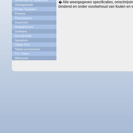
Notebooks & Ultrabooks
� Alle weergegeven specificaties, omschrijving
Opslagmedia
bindend en onder voorbehoud van fouten en w
Power Supplies
Printers
Processoren
Scanners
Smartphones
Software
Soundcards
Speakers
Tablet PCs
Tablet-accessoires
TV / Video
Webcams