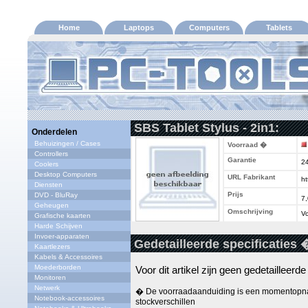
Home
Laptops
Computers
Tablets
SBS Tablet Stylus - 2in1:
Onderdelen
Behuizingen / Cases
Voorraad �
Controllers
Garantie
2
Coolers
Desktop Computers
URL Fabrikant
ht
Diensten
Prijs
DVD - BluRay
7
Geheugen
Omschrijving
Vo
Grafische kaarten
Harde Schijven
Invoer-apparaten
Gedetailleerde specificaties 
Kaartlezers
Kabels & Accessoires
Moederborden
Voor dit artikel zijn geen gedetailleerd
Monitoren
Netwerk
� De voorraadaanduiding is een momentopna
Notebook-accessoires
stockverschillen