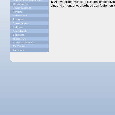
Notebooks & Ultrabooks
� Alle weergegeven specificaties, omschrijving
Opslagmedia
bindend en onder voorbehoud van fouten en w
Power Supplies
Printers
Processoren
Scanners
Smartphones
Software
Soundcards
Speakers
Tablet PCs
Tablet-accessoires
TV / Video
Webcams