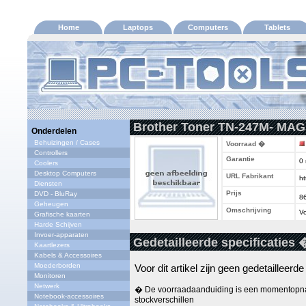
Home
Laptops
Computers
Tablets
Brother Toner TN-247M- MA
Onderdelen
Behuizingen / Cases
Voorraad �
Controllers
Garantie
0
Coolers
Desktop Computers
URL Fabrikant
ht
Diensten
Prijs
DVD - BluRay
8
Geheugen
Omschrijving
Vo
Grafische kaarten
Harde Schijven
Invoer-apparaten
Gedetailleerde specificaties 
Kaartlezers
Kabels & Accessoires
Moederborden
Voor dit artikel zijn geen gedetailleerd
Monitoren
Netwerk
� De voorraadaanduiding is een momentopna
Notebook-accessoires
stockverschillen