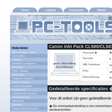
Home
Laptops
Computers
Tablets
Canon Inkt Pack CL580/CL5
Onderdelen
Behuizingen / Cases
Voorraad �
Controllers
Garantie
0
Coolers
Desktop Computers
URL Fabrikant
ht
Diensten
Prijs
DVD - BluRay
4
Geheugen
Omschrijving
Vo
Grafische kaarten
Harde Schijven
Invoer-apparaten
Gedetailleerde specificaties 
Kaartlezers
Kabels & Accessoires
Moederborden
Voor dit artikel zijn geen gedetailleerd
Monitoren
Netwerk
� De voorraadaanduiding is een momentopna
Notebook-accessoires
stockverschillen