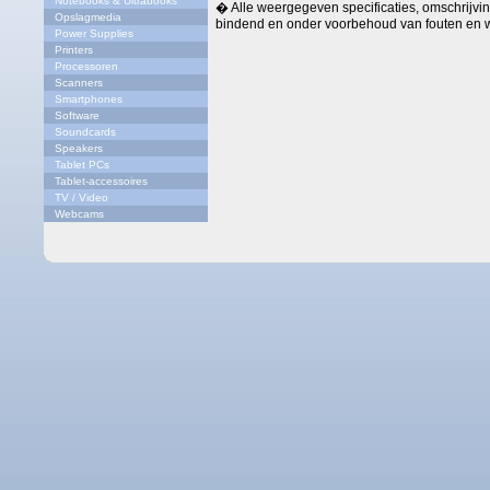
Notebooks & Ultrabooks
� Alle weergegeven specificaties, omschrijving
Opslagmedia
bindend en onder voorbehoud van fouten en w
Power Supplies
Printers
Processoren
Scanners
Smartphones
Software
Soundcards
Speakers
Tablet PCs
Tablet-accessoires
TV / Video
Webcams