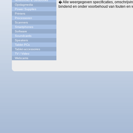
Notebooks & Ultrabooks
� Alle weergegeven specificaties, omschrijving
Opslagmedia
bindend en onder voorbehoud van fouten en w
Power Supplies
Printers
Processoren
Scanners
Smartphones
Software
Soundcards
Speakers
Tablet PCs
Tablet-accessoires
TV / Video
Webcams