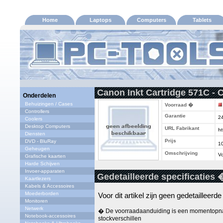
Home
Laptops
Computers
Tablets
Canon Inkt Cartridge 571C -
Onderdelen
Behuizingen / Cases
Voorraad �
Controllers
Garantie
2
Coolers
Desktop Computers
URL Fabrikant
ht
Diensten
Prijs
DVD - BluRay
1
Geheugen
Omschrijving
Vo
Grafische kaarten
Harde Schijven
Invoer-apparaten
Gedetailleerde specificaties 
Kaartlezers
Kabels & Accessoires
Moederborden
Voor dit artikel zijn geen gedetailleerd
Monitoren
Netwerk
� De voorraadaanduiding is een momentopna
Notebook-accessoires
stockverschillen