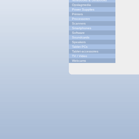
Notebooks & Ultrabooks
Opslagmedia
Power Supplies
Printers
Processoren
Scanners
Smartphones
Software
Soundcards
Speakers
Tablet PCs
Tablet-accessoires
TV / Video
Webcams