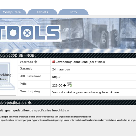
Computers
Tablets
Info
idian 500D SE - RGB:
Voorraad �
Levertermijn onbekend (bel of mail)
Garantie
24 maanden
URL Fabrikant
http://
Prijs
229,00 �
Omschrijving
Voor dit artikel is geen omschrijving beschikbaar
de specificaties �:
l zijn geen gedetailleerde specificaties beschikbaar
ding is een momentopname en is onder voorbehoud van wijzigingen en stockverschillen
pecificaties, omschrijvingen, hyperlinks en afbeeldingen zijn louter informatief, niet bindend en onder voorbehoud van fouten en wijz