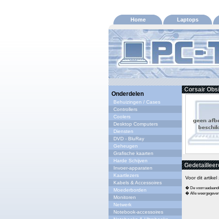
Home
Laptops
Corsair Obs
Onderdelen
Behuizingen / Cases
Controllers
Coolers
Desktop Computers
Diensten
DVD - BluRay
Geheugen
Grafische kaarten
Harde Schijven
Gedetailleer
Invoer-apparaten
Kaartlezers
Voor dit artike
Kabels & Accessoires
� De voorraadaandui
Moederborden
� Alle weergegeven s
Monitoren
Netwerk
Notebook-accessoires