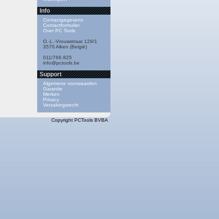
Info
Contactgegevens
Contactformulier
Over PC Tools
O.-L.-Vrouwstraat 129/1
3570 Alken (België)
011/766.825
info@pctools.be
Support
Algemene voorwaarden
Garantie
Merken
Privacy
Verzakingsrecht
Copyright PCTools BVBA