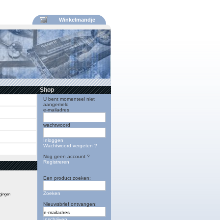
Winkelmandje
Shop
U bent momenteel niet
aangemeld
e-mailadres
wachtwoord
Inloggen
Wachtwoord vergeten ?
Nog geen account ?
Registreren
Een product zoeken:
Zoeken
igingen
Nieuwsbrief ontvangen:
Inschrijven