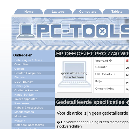
Home
Laptops
Computers
Tablets
HP OFFICEJET PRO 7740 WI
Onderdelen
Behuizingen / Cases
Voorraad �
Controllers
Garantie
2
Coolers
Desktop Computers
URL Fabrikant
ht
Diensten
Prijs
DVD - BluRay
2
Geheugen
Omschrijving
Vo
Grafische kaarten
Harde Schijven
Invoer-apparaten
Gedetailleerde specificaties 
Kaartlezers
Kabels & Accessoires
Moederborden
Voor dit artikel zijn geen gedetailleerd
Monitoren
Netwerk
� De voorraadaanduiding is een momentopna
Notebook-accessoires
stockverschillen