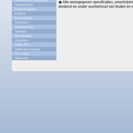
Notebooks & Ultrabooks
� Alle weergegeven specificaties, omschrijving
Opslagmedia
bindend en onder voorbehoud van fouten en w
Power Supplies
Printers
Processoren
Scanners
Smartphones
Software
Soundcards
Speakers
Tablet PCs
Tablet-accessoires
TV / Video
Webcams