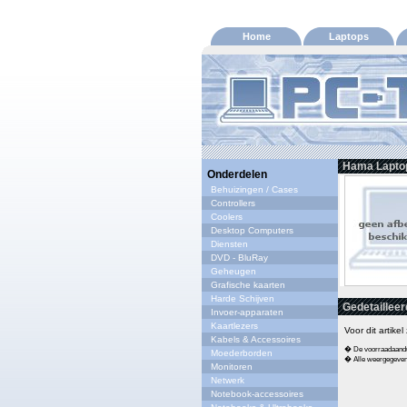
Home
Laptops
Hama Laptop
Onderdelen
Behuizingen / Cases
Controllers
Coolers
Desktop Computers
Diensten
DVD - BluRay
Geheugen
Grafische kaarten
Harde Schijven
Gedetailleer
Invoer-apparaten
Kaartlezers
Voor dit artike
Kabels & Accessoires
� De voorraadaandui
Moederborden
� Alle weergegeven s
Monitoren
Netwerk
Notebook-accessoires