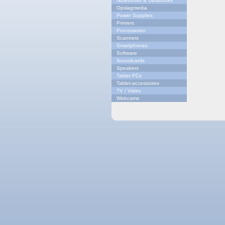
Notebooks & Ultrabooks
Opslagmedia
Power Supplies
Printers
Processoren
Scanners
Smartphones
Software
Soundcards
Speakers
Tablet PCs
Tablet-accessoires
TV / Video
Webcams