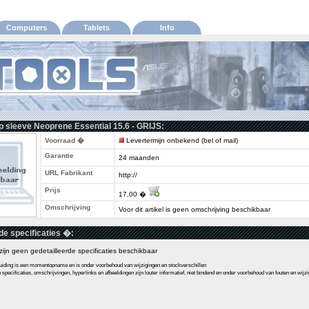
Computers
Tablets
Info
 sleeve Neoprene Essential 15.6 - GRIJS:
Voorraad �
Levertermijn onbekend (bel of mail)
Garantie
24 maanden
URL Fabrikant
http://
Prijs
17,00 �
Omschrijving
Voor dit artikel is geen omschrijving beschikbaar
de specificaties �:
l zijn geen gedetailleerde specificaties beschikbaar
ding is een momentopname en is onder voorbehoud van wijzigingen en stockverschillen
pecificaties, omschrijvingen, hyperlinks en afbeeldingen zijn louter informatief, niet bindend en onder voorbehoud van fouten en wijz