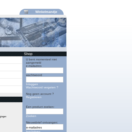
Winkelmandje
Shop
U bent momenteel niet
aangemeld
e-mailadres
wachtwoord
Inloggen
Wachtwoord vergeten ?
Nog geen account ?
Registreren
Een product zoeken:
Zoeken
igingen
Nieuwsbrief ontvangen:
Inschrijven