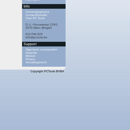
Info
Contactgegevens
Contactformulier
Over PC Tools
O.-L.-Vrouwstraat 129/1
3570 Alken (België)
011/766.825
info@pctools.be
Support
Algemene voorwaarden
Garantie
Merken
Privacy
Verzakingsrecht
Copyright PCTools BVBA