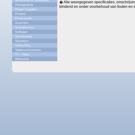
Notebooks & Ultrabooks
� Alle weergegeven specificaties, omschrijving
Opslagmedia
bindend en onder voorbehoud van fouten en w
Power Supplies
Printers
Processoren
Scanners
Smartphones
Software
Soundcards
Speakers
Tablet PCs
Tablet-accessoires
TV / Video
Webcams