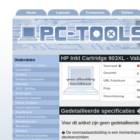
Home
Laptops
Computers
Tablets
HP Inkt Cartridge 903XL - Va
Onderdelen
Behuizingen / Cases
Voorraad �
Controllers
Garantie
0
Coolers
Desktop Computers
URL Fabrikant
ht
Diensten
Prijs
DVD - BluRay
6
Geheugen
Omschrijving
Vo
Grafische kaarten
Harde Schijven
Invoer-apparaten
Gedetailleerde specificaties 
Kaartlezers
Kabels & Accessoires
Moederborden
Voor dit artikel zijn geen gedetailleerd
Monitoren
Netwerk
� De voorraadaanduiding is een momentopna
Notebook-accessoires
stockverschillen