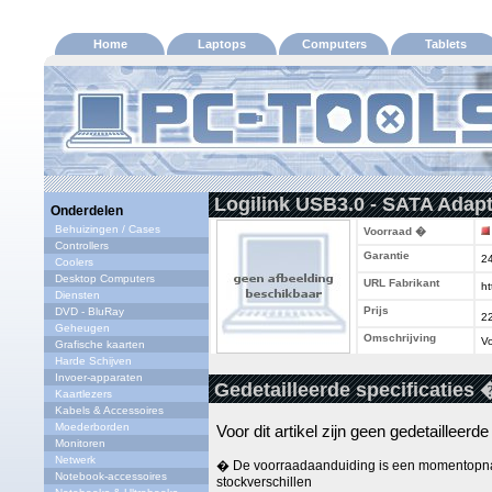
Home
Laptops
Computers
Tablets
Logilink USB3.0 - SATA Adapt
Onderdelen
Behuizingen / Cases
Voorraad �
Controllers
Garantie
2
Coolers
Desktop Computers
URL Fabrikant
ht
Diensten
Prijs
DVD - BluRay
2
Geheugen
Omschrijving
Vo
Grafische kaarten
Harde Schijven
Invoer-apparaten
Gedetailleerde specificaties 
Kaartlezers
Kabels & Accessoires
Moederborden
Voor dit artikel zijn geen gedetailleerd
Monitoren
Netwerk
� De voorraadaanduiding is een momentopna
Notebook-accessoires
stockverschillen