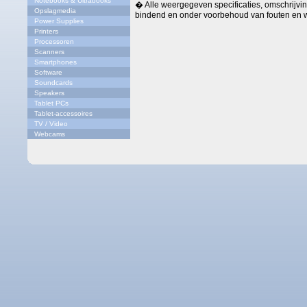
Notebooks & Ultrabooks
� Alle weergegeven specificaties, omschrijving
Opslagmedia
bindend en onder voorbehoud van fouten en w
Power Supplies
Printers
Processoren
Scanners
Smartphones
Software
Soundcards
Speakers
Tablet PCs
Tablet-accessoires
TV / Video
Webcams