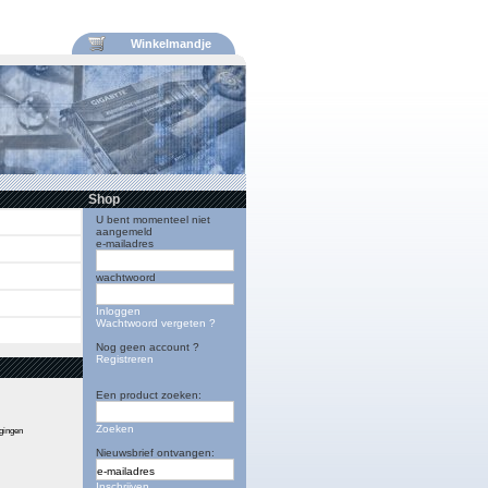
Winkelmandje
Shop
U bent momenteel niet
aangemeld
e-mailadres
wachtwoord
Inloggen
Wachtwoord vergeten ?
Nog geen account ?
Registreren
Een product zoeken:
Zoeken
igingen
Nieuwsbrief ontvangen:
Inschrijven