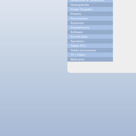
Notebooks & Ultrabooks
Opslagmedia
Power Supplies
Printers
Processoren
Scanners
Smartphones
Software
Soundcards
Speakers
Tablet PCs
Tablet-accessoires
TV / Video
Webcams