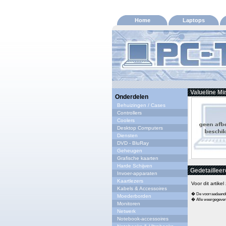
Home
Laptops
Valueline Mi
Onderdelen
Behuizingen / Cases
Controllers
Coolers
Desktop Computers
Diensten
DVD - BluRay
Geheugen
Grafische kaarten
Harde Schijven
Gedetailleer
Invoer-apparaten
Kaartlezers
Voor dit artike
Kabels & Accessoires
� De voorraadaandui
Moederborden
� Alle weergegeven s
Monitoren
Netwerk
Notebook-accessoires