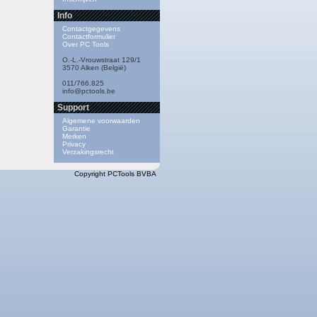
Info
Contactgegevens
Contactformulier
Over PC Tools
O.-L.-Vrouwstraat 129/1
3570 Alken (België)
011/766.825
info@pctools.be
Support
Algemene voorwaarden
Garantie
Merken
Privacy
Verzakingsrecht
Copyright PCTools BVBA