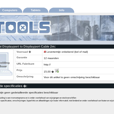
Computers
Tablets
Info
ni Displayport to Displayport Cable 2m:
Voorraad �
Levertermijn onbekend (bel of mail)
Garantie
12 maanden
URL Fabrikant
http://
Prijs
15,00 �
Omschrijving
Voor dit artikel is geen omschrijving beschikbaar
de specificaties �:
l zijn geen gedetailleerde specificaties beschikbaar
ding is een momentopname en is onder voorbehoud van wijzigingen en stockverschillen
pecificaties, omschrijvingen, hyperlinks en afbeeldingen zijn louter informatief, niet bindend en onder voorbehoud van fouten en wijz