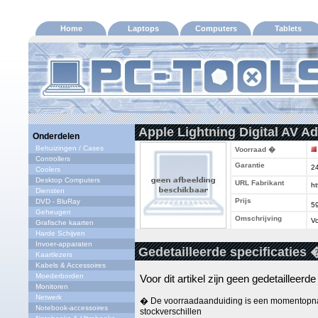
Home
Laptops
Computers
Tablets
Apple Lightning Digital AV Ad
Onderdelen
Behuizingen / Cases
Voorraad �
Controllers
Garantie
2
Coolers
Desktop Computers
URL Fabrikant
ht
Diensten
Prijs
DVD - BluRay
5
Geheugen
Omschrijving
Vo
Grafische kaarten
Harde Schijven
Invoer-apparaten
Gedetailleerde specificaties 
Kaartlezers
Kabels & Accessoires
Moederborden
Voor dit artikel zijn geen gedetailleerd
Monitoren
Netwerk
� De voorraadaanduiding is een momentopna
Notebook-accessoires
stockverschillen