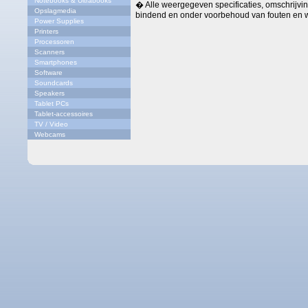
Notebooks & Ultrabooks
� Alle weergegeven specificaties, omschrijving
Opslagmedia
bindend en onder voorbehoud van fouten en w
Power Supplies
Printers
Processoren
Scanners
Smartphones
Software
Soundcards
Speakers
Tablet PCs
Tablet-accessoires
TV / Video
Webcams