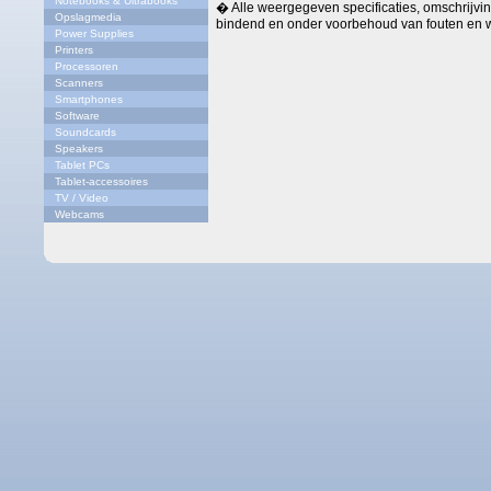
Notebooks & Ultrabooks
� Alle weergegeven specificaties, omschrijving
Opslagmedia
bindend en onder voorbehoud van fouten en w
Power Supplies
Printers
Processoren
Scanners
Smartphones
Software
Soundcards
Speakers
Tablet PCs
Tablet-accessoires
TV / Video
Webcams