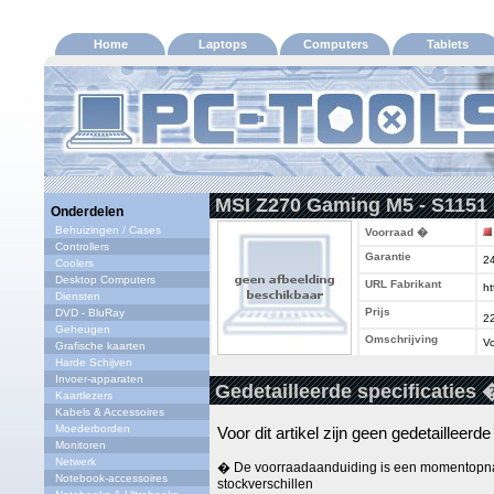
Home
Laptops
Computers
Tablets
MSI Z270 Gaming M5 - S1151 
Onderdelen
Behuizingen / Cases
Voorraad �
Controllers
Garantie
2
Coolers
Desktop Computers
URL Fabrikant
ht
Diensten
Prijs
DVD - BluRay
2
Geheugen
Omschrijving
Vo
Grafische kaarten
Harde Schijven
Invoer-apparaten
Gedetailleerde specificaties 
Kaartlezers
Kabels & Accessoires
Moederborden
Voor dit artikel zijn geen gedetailleerd
Monitoren
Netwerk
� De voorraadaanduiding is een momentopna
Notebook-accessoires
stockverschillen