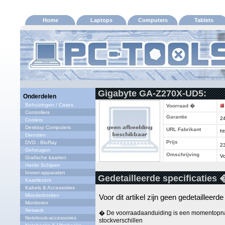
Home
Laptops
Computers
Tablets
Gigabyte GA-Z270X-UD5:
Onderdelen
Behuizingen / Cases
Voorraad �
Controllers
Garantie
2
Coolers
Desktop Computers
URL Fabrikant
ht
Diensten
Prijs
DVD - BluRay
2
Geheugen
Omschrijving
Vo
Grafische kaarten
Harde Schijven
Invoer-apparaten
Gedetailleerde specificaties 
Kaartlezers
Kabels & Accessoires
Moederborden
Voor dit artikel zijn geen gedetailleerd
Monitoren
Netwerk
� De voorraadaanduiding is een momentopna
Notebook-accessoires
stockverschillen