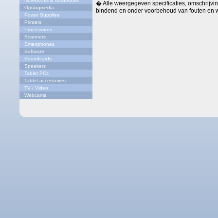
Notebooks & Ultrabooks
� Alle weergegeven specificaties, omschrijving
Opslagmedia
bindend en onder voorbehoud van fouten en w
Power Supplies
Printers
Processoren
Scanners
Smartphones
Software
Soundcards
Speakers
Tablet PCs
Tablet-accessoires
TV / Video
Webcams