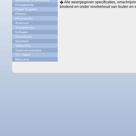
Notebooks & Ultrabooks
� Alle weergegeven specificaties, omschrijving
Opslagmedia
bindend en onder voorbehoud van fouten en w
Power Supplies
Printers
Processoren
Scanners
Smartphones
Software
Soundcards
Speakers
Tablet PCs
Tablet-accessoires
TV / Video
Webcams