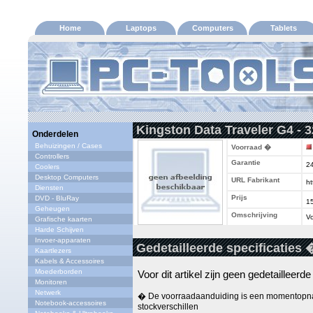
Home
Laptops
Computers
Tablets
Kingston Data Traveler G4 - 
Onderdelen
Behuizingen / Cases
Voorraad �
Controllers
Garantie
2
Coolers
Desktop Computers
URL Fabrikant
ht
Diensten
Prijs
DVD - BluRay
1
Geheugen
Omschrijving
Vo
Grafische kaarten
Harde Schijven
Invoer-apparaten
Gedetailleerde specificaties 
Kaartlezers
Kabels & Accessoires
Moederborden
Voor dit artikel zijn geen gedetailleerd
Monitoren
Netwerk
� De voorraadaanduiding is een momentopna
Notebook-accessoires
stockverschillen