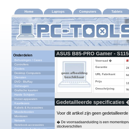
Home
Laptops
Computers
Tablets
ASUS B85-PRO Gamer - S115
Onderdelen
Behuizingen / Cases
Voorraad �
Controllers
Garantie
2
Coolers
Desktop Computers
URL Fabrikant
ht
Diensten
Prijs
DVD - BluRay
1
Geheugen
Omschrijving
Vo
Grafische kaarten
Harde Schijven
Invoer-apparaten
Gedetailleerde specificaties 
Kaartlezers
Kabels & Accessoires
Moederborden
Voor dit artikel zijn geen gedetailleerd
Monitoren
Netwerk
� De voorraadaanduiding is een momentopna
Notebook-accessoires
stockverschillen