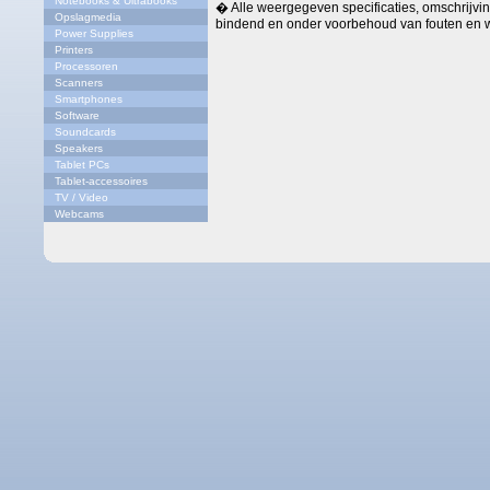
Notebooks & Ultrabooks
� Alle weergegeven specificaties, omschrijving
Opslagmedia
bindend en onder voorbehoud van fouten en w
Power Supplies
Printers
Processoren
Scanners
Smartphones
Software
Soundcards
Speakers
Tablet PCs
Tablet-accessoires
TV / Video
Webcams