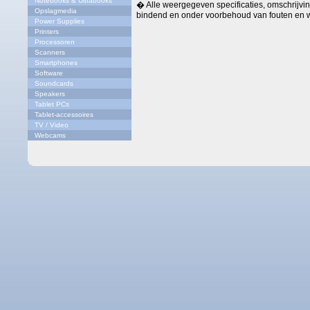
Notebooks & Ultrabooks
� Alle weergegeven specificaties, omschrijving
Opslagmedia
bindend en onder voorbehoud van fouten en w
Power Supplies
Printers
Processoren
Scanners
Smartphones
Software
Soundcards
Speakers
Tablet PCs
Tablet-accessoires
TV / Video
Webcams