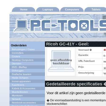
Home
Laptops
Computers
Tablets
Ricoh GC-41Y - Geel:
Onderdelen
Behuizingen / Cases
Voorraad �
Controllers
Garantie
0
Coolers
Desktop Computers
URL Fabrikant
ht
Diensten
Prijs
DVD - BluRay
3
Geheugen
Omschrijving
Vo
Grafische kaarten
Harde Schijven
Invoer-apparaten
Gedetailleerde specificaties 
Kaartlezers
Kabels & Accessoires
Moederborden
Voor dit artikel zijn geen gedetailleerd
Monitoren
Netwerk
� De voorraadaanduiding is een momentopna
Notebook-accessoires
stockverschillen