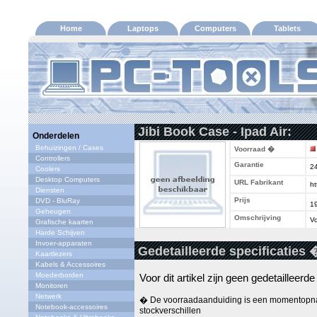
Home
Laptops
Computers
Tablets
Jibi Book Case - Ipad Air:
Onderdelen
Behuizingen / Cases
Voorraad �
Controllers
Garantie
2
Coolers
Desktop Computers
URL Fabrikant
ht
Diensten
Prijs
DVD - BluRay
1
Geheugen
Omschrijving
Vo
Grafische kaarten
Harde Schijven
Invoer-apparaten
Gedetailleerde specificaties 
Kaartlezers
Kabels & Accessoires
Moederborden
Voor dit artikel zijn geen gedetailleerd
Monitoren
Netwerk
� De voorraadaanduiding is een momentopna
Notebook-accessoires
stockverschillen