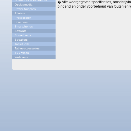
Notebooks & Ultrabooks
� Alle weergegeven specificaties, omschrijving
Opslagmedia
bindend en onder voorbehoud van fouten en w
Power Supplies
Printers
Processoren
Scanners
Smartphones
Software
Soundcards
Speakers
Tablet PCs
Tablet-accessoires
TV / Video
Webcams