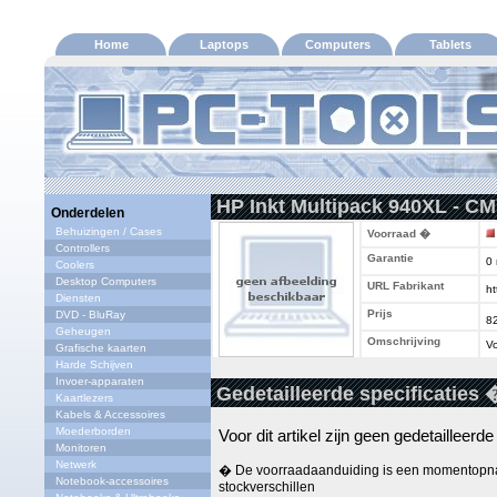
Home
Laptops
Computers
Tablets
HP Inkt Multipack 940XL - C
Onderdelen
Behuizingen / Cases
Voorraad �
Controllers
Garantie
0
Coolers
Desktop Computers
URL Fabrikant
ht
Diensten
Prijs
DVD - BluRay
8
Geheugen
Omschrijving
Vo
Grafische kaarten
Harde Schijven
Invoer-apparaten
Gedetailleerde specificaties 
Kaartlezers
Kabels & Accessoires
Moederborden
Voor dit artikel zijn geen gedetailleerd
Monitoren
Netwerk
� De voorraadaanduiding is een momentopna
Notebook-accessoires
stockverschillen