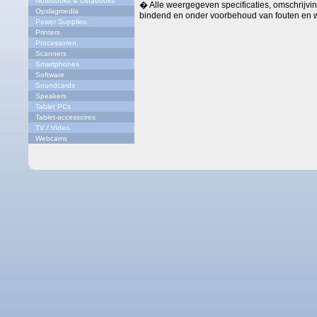
Notebooks & Ultrabooks
� Alle weergegeven specificaties, omschrijving
Opslagmedia
bindend en onder voorbehoud van fouten en w
Power Supplies
Printers
Processoren
Scanners
Smartphones
Software
Soundcards
Speakers
Tablet PCs
Tablet-accessoires
TV / Video
Webcams