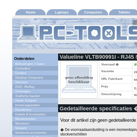
Home
Laptops
Computers
Tablets
Valueline VLTB90991I - RJ45 S
Onderdelen
Behuizingen / Cases
Voorraad �
Controllers
Garantie
2
Coolers
Desktop Computers
URL Fabrikant
ht
Diensten
Prijs
DVD - BluRay
3
Geheugen
Omschrijving
Vo
Grafische kaarten
Harde Schijven
Invoer-apparaten
Gedetailleerde specificaties 
Kaartlezers
Kabels & Accessoires
Moederborden
Voor dit artikel zijn geen gedetailleerd
Monitoren
Netwerk
� De voorraadaanduiding is een momentopna
Notebook-accessoires
stockverschillen