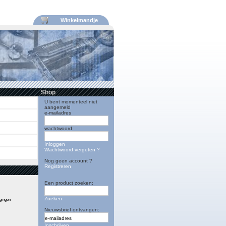
Winkelmandje
Shop
U bent momenteel niet
aangemeld
e-mailadres
wachtwoord
Inloggen
Wachtwoord vergeten ?
Nog geen account ?
Registreren
Een product zoeken:
Zoeken
igingen
Nieuwsbrief ontvangen:
Inschrijven