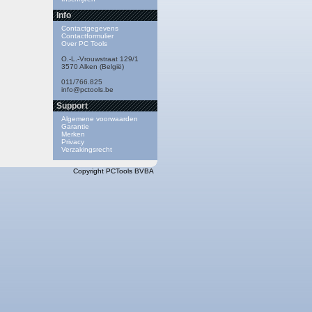
Info
Contactgegevens
Contactformulier
Over PC Tools
O.-L.-Vrouwstraat 129/1
3570 Alken (België)
011/766.825
info@pctools.be
Support
Algemene voorwaarden
Garantie
Merken
Privacy
Verzakingsrecht
Copyright PCTools BVBA