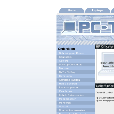
Home
Laptops
HP Officejet
Onderdelen
Behuizingen / Cases
Controllers
Coolers
Desktop Computers
Diensten
DVD - BluRay
Geheugen
Grafische kaarten
Harde Schijven
Gedetailleer
Invoer-apparaten
Kaartlezers
Voor dit artike
Kabels & Accessoires
� De voorraadaandui
Moederborden
� Alle weergegeven s
Monitoren
Netwerk
Notebook-accessoires