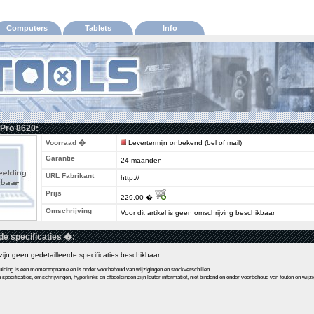
Computers
Tablets
Info
 Pro 8620:
Voorraad �
Levertermijn onbekend (bel of mail)
Garantie
24 maanden
URL Fabrikant
http://
Prijs
229,00 �
Omschrijving
Voor dit artikel is geen omschrijving beschikbaar
de specificaties �:
l zijn geen gedetailleerde specificaties beschikbaar
ding is een momentopname en is onder voorbehoud van wijzigingen en stockverschillen
pecificaties, omschrijvingen, hyperlinks en afbeeldingen zijn louter informatief, niet bindend en onder voorbehoud van fouten en wijz