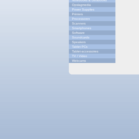
Notebooks & Ultrabooks
Opslagmedia
Power Supplies
Printers
Processoren
Scanners
Smartphones
Software
Soundcards
Speakers
Tablet PCs
Tablet-accessoires
TV / Video
Webcams