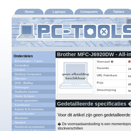
Home
Laptops
Computers
Tablets
Brother MFC-J6920DW - All-in
Onderdelen
Behuizingen / Cases
Voorraad �
Controllers
Garantie
2
Coolers
Desktop Computers
URL Fabrikant
ht
Diensten
Prijs
DVD - BluRay
4
Geheugen
Omschrijving
Vo
Grafische kaarten
Harde Schijven
Invoer-apparaten
Gedetailleerde specificaties 
Kaartlezers
Kabels & Accessoires
Moederborden
Voor dit artikel zijn geen gedetailleerd
Monitoren
Netwerk
� De voorraadaanduiding is een momentopna
Notebook-accessoires
stockverschillen