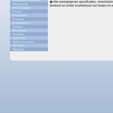
Notebooks & Ultrabooks
� Alle weergegeven specificaties, omschrijving
Opslagmedia
bindend en onder voorbehoud van fouten en w
Power Supplies
Printers
Processoren
Scanners
Smartphones
Software
Soundcards
Speakers
Tablet PCs
Tablet-accessoires
TV / Video
Webcams