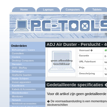
Home
Laptops
Computers
Tablets
ADJ Air Duster - Perslucht - 
Onderdelen
Behuizingen / Cases
Voorraad �
Controllers
Garantie
0
Coolers
Desktop Computers
URL Fabrikant
ht
Diensten
Prijs
DVD - BluRay
7
Geheugen
Omschrijving
Vo
Grafische kaarten
Harde Schijven
Invoer-apparaten
Gedetailleerde specificaties 
Kaartlezers
Kabels & Accessoires
Moederborden
Voor dit artikel zijn geen gedetailleerd
Monitoren
Netwerk
� De voorraadaanduiding is een momentopna
Notebook-accessoires
stockverschillen