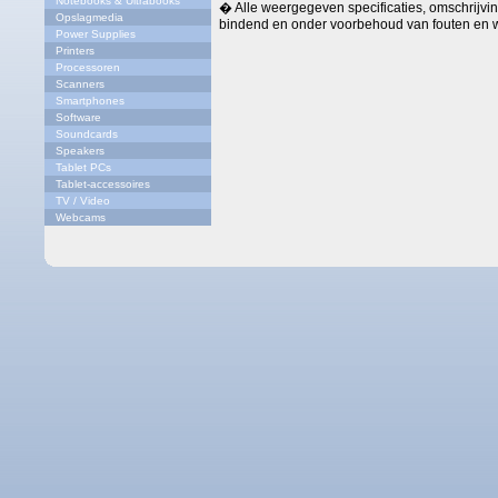
Notebooks & Ultrabooks
� Alle weergegeven specificaties, omschrijving
Opslagmedia
bindend en onder voorbehoud van fouten en w
Power Supplies
Printers
Processoren
Scanners
Smartphones
Software
Soundcards
Speakers
Tablet PCs
Tablet-accessoires
TV / Video
Webcams