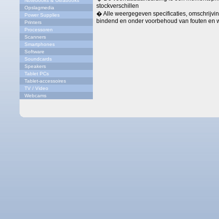
Notebooks & Ultrabooks
stockverschillen
Opslagmedia
� Alle weergegeven specificaties, omschrijving
Power Supplies
bindend en onder voorbehoud van fouten en w
Printers
Processoren
Scanners
Smartphones
Software
Soundcards
Speakers
Tablet PCs
Tablet-accessoires
TV / Video
Webcams