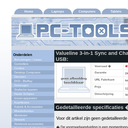
Home
Laptops
Computers
Tablets
Valueline 3-in-1 Sync and Cha
Onderdelen
USB:
Behuizingen / Cases
Controllers
Voorraad �
Coolers
Desktop Computers
Garantie
2
Diensten
URL Fabrikant
ht
DVD - BluRay
Geheugen
Prijs
1
Grafische kaarten
Harde Schijven
Omschrijving
Vo
Invoer-apparaten
Kaartlezers
Gedetailleerde specificaties 
Kabels & Accessoires
Moederborden
Monitoren
Voor dit artikel zijn geen gedetailleerd
Netwerk
Notebook-accessoires
� De voorraadaanduiding is een momentopna