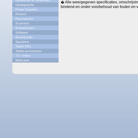
Notebooks & Ultrabooks
� Alle weergegeven specificaties, omschrijving
Opslagmedia
bindend en onder voorbehoud van fouten en w
Power Supplies
Printers
Processoren
Scanners
Smartphones
Software
Soundcards
Speakers
Tablet PCs
Tablet-accessoires
TV / Video
Webcams