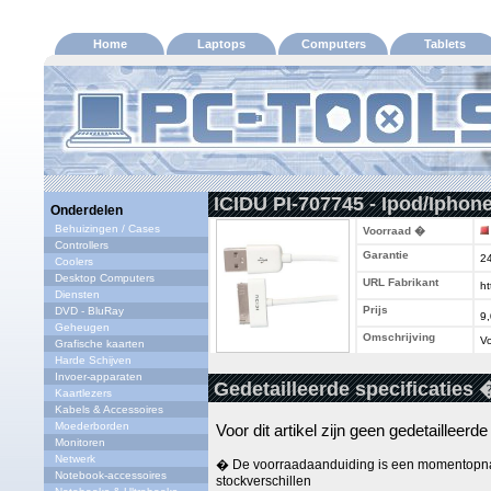
Home
Laptops
Computers
Tablets
ICIDU PI-707745 - Ipod/Iphon
Onderdelen
Behuizingen / Cases
Voorraad �
Controllers
Garantie
2
Coolers
Desktop Computers
URL Fabrikant
ht
Diensten
Prijs
DVD - BluRay
9
Geheugen
Omschrijving
Vo
Grafische kaarten
Harde Schijven
Invoer-apparaten
Gedetailleerde specificaties 
Kaartlezers
Kabels & Accessoires
Moederborden
Voor dit artikel zijn geen gedetailleerd
Monitoren
Netwerk
� De voorraadaanduiding is een momentopna
Notebook-accessoires
stockverschillen