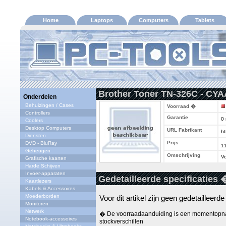
Home
Laptops
Computers
Tablets
Brother Toner TN-326C - CYA
Onderdelen
Behuizingen / Cases
Voorraad �
Controllers
Garantie
0
Coolers
Desktop Computers
URL Fabrikant
ht
Diensten
Prijs
DVD - BluRay
1
Geheugen
Omschrijving
Vo
Grafische kaarten
Harde Schijven
Invoer-apparaten
Gedetailleerde specificaties 
Kaartlezers
Kabels & Accessoires
Moederborden
Voor dit artikel zijn geen gedetailleerd
Monitoren
Netwerk
� De voorraadaanduiding is een momentopna
Notebook-accessoires
stockverschillen