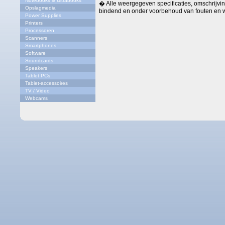
Notebooks & Ultrabooks
� Alle weergegeven specificaties, omschrijving
Opslagmedia
bindend en onder voorbehoud van fouten en w
Power Supplies
Printers
Processoren
Scanners
Smartphones
Software
Soundcards
Speakers
Tablet PCs
Tablet-accessoires
TV / Video
Webcams