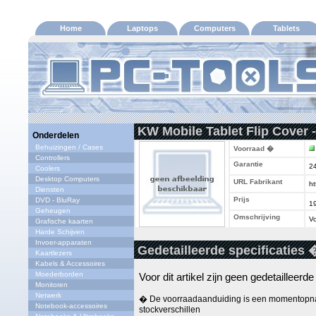
Home
Laptops
Computers
Tablets
KW Mobile Tablet Flip Cover 
Onderdelen
Behuizingen / Cases
Voorraad �
Controllers
Garantie
2
Coolers
Desktop Computers
URL Fabrikant
ht
Diensten
Prijs
DVD - BluRay
1
Geheugen
Omschrijving
Vo
Grafische kaarten
Harde Schijven
Invoer-apparaten
Gedetailleerde specificaties 
Kaartlezers
Kabels & Accessoires
Moederborden
Voor dit artikel zijn geen gedetailleerd
Monitoren
Netwerk
� De voorraadaanduiding is een momentopna
Notebook-accessoires
stockverschillen