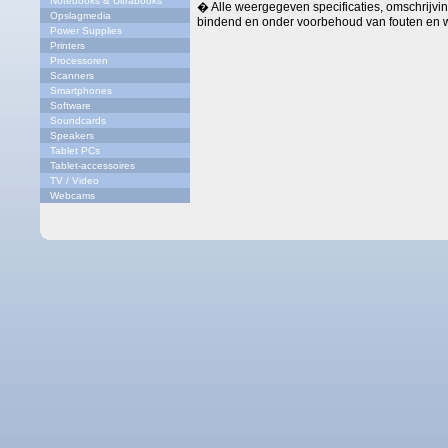
Notebooks & Ultrabooks
� Alle weergegeven specificaties, omschrijving
Opslagmedia
bindend en onder voorbehoud van fouten en w
Power Supplies
Printers
Processoren
Scanners
Smartphones
Software
Soundcards
Speakers
Tablet PCs
Tablet-accessoires
TV / Video
Webcams