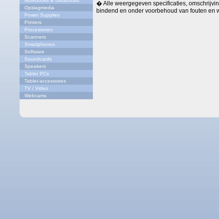
Notebooks & Ultrabooks
� Alle weergegeven specificaties, omschrijving
Opslagmedia
bindend en onder voorbehoud van fouten en w
Power Supplies
Printers
Processoren
Scanners
Smartphones
Software
Soundcards
Speakers
Tablet PCs
Tablet-accessoires
TV / Video
Webcams