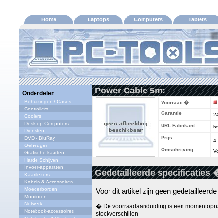
Home
Laptops
Computers
Tablets
Power Cable 5m:
Onderdelen
Behuizingen / Cases
Voorraad �
Controllers
Garantie
2
Coolers
Desktop Computers
URL Fabrikant
ht
Diensten
Prijs
DVD - BluRay
4
Geheugen
Omschrijving
Vo
Grafische kaarten
Harde Schijven
Invoer-apparaten
Gedetailleerde specificaties 
Kaartlezers
Kabels & Accessoires
Moederborden
Voor dit artikel zijn geen gedetailleerd
Monitoren
Netwerk
� De voorraadaanduiding is een momentopna
Notebook-accessoires
stockverschillen