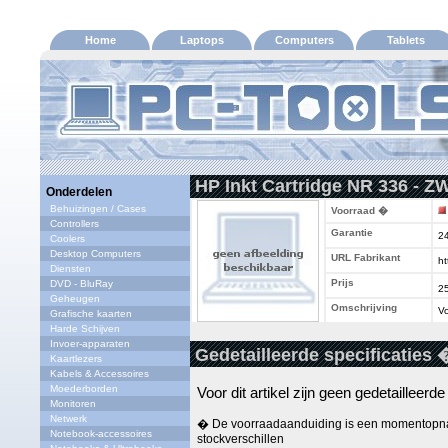
Home
Laptops
Computers
Tablets
HP Inkt Cartridge NR 336 - Z
Onderdelen
Behuizingen / Cases
Voorraad �
Controllers
Garantie
2
Coolers
Desktop Computers
URL Fabrikant
ht
Diensten
Prijs
DVD - BluRay
2
Geheugen
Omschrijving
Vo
Grafische kaarten
Harde Schijven
Invoer-apparaten
Gedetailleerde specificaties 
Kaartlezers
Kabels & Accessoires
Moederborden
Voor dit artikel zijn geen gedetailleerd
Monitoren
Netwerk
� De voorraadaanduiding is een momentopna
Notebook-accessoires
stockverschillen