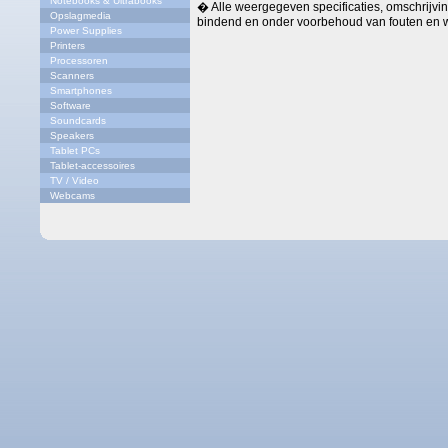
Notebooks & Ultrabooks
� Alle weergegeven specificaties, omschrijving
Opslagmedia
bindend en onder voorbehoud van fouten en w
Power Supplies
Printers
Processoren
Scanners
Smartphones
Software
Soundcards
Speakers
Tablet PCs
Tablet-accessoires
TV / Video
Webcams