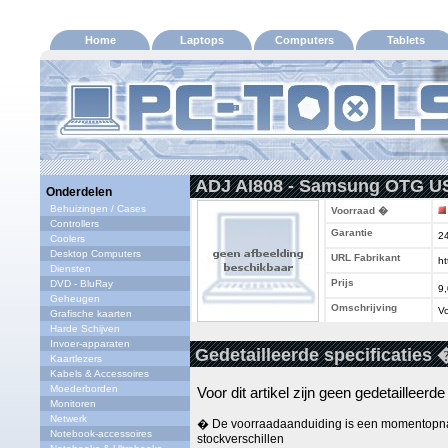
Home
Laptops
Computers
Tablets
ADJ AI808 - Samsung OTG US
Onderdelen
Behuizingen / Cases
Voorraad �
Controllers
Garantie
2
Coolers
Desktop Computers
URL Fabrikant
ht
Diensten
Prijs
DVD - BluRay
9
Geheugen
Omschrijving
Vo
Grafische kaarten
Harde Schijven
Invoer-apparaten
Gedetailleerde specificaties 
Kaartlezers
Kabels & Accessoires
Moederborden
Voor dit artikel zijn geen gedetailleerd
Monitoren
Netwerk
� De voorraadaanduiding is een momentopna
Notebook-accessoires
stockverschillen