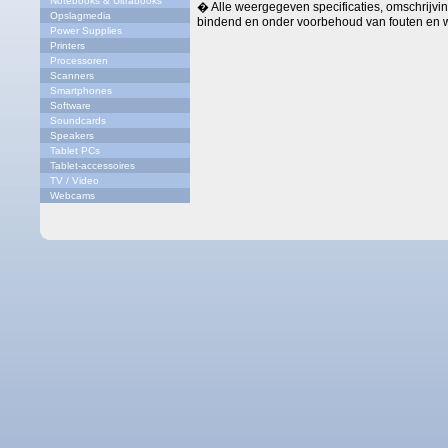
Notebooks & Ultrabooks
� Alle weergegeven specificaties, omschrijving
Opslagmedia
bindend en onder voorbehoud van fouten en w
Power Supplies
Printers
Processoren
Scanners
Smartphones
Software
Soundcards
Speakers
Tablet PCs
Tablet-accessoires
TV / Video
Webcams