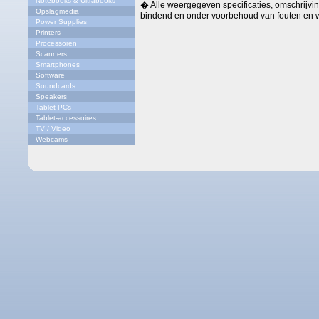
Notebooks & Ultrabooks
� Alle weergegeven specificaties, omschrijving
Opslagmedia
bindend en onder voorbehoud van fouten en w
Power Supplies
Printers
Processoren
Scanners
Smartphones
Software
Soundcards
Speakers
Tablet PCs
Tablet-accessoires
TV / Video
Webcams