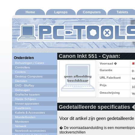
Home
Laptops
Computers
Tablets
Canon Inkt 551 - Cyaan:
Onderdelen
Behuizingen / Cases
Voorraad �
Controllers
Garantie
0
Coolers
Desktop Computers
URL Fabrikant
ht
Diensten
Prijs
DVD - BluRay
1
Geheugen
Omschrijving
Vo
Grafische kaarten
Harde Schijven
Invoer-apparaten
Gedetailleerde specificaties 
Kaartlezers
Kabels & Accessoires
Moederborden
Voor dit artikel zijn geen gedetailleerd
Monitoren
Netwerk
� De voorraadaanduiding is een momentopna
Notebook-accessoires
stockverschillen