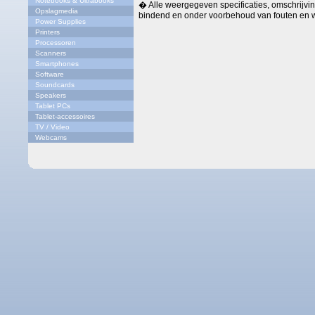
Notebooks & Ultrabooks
� Alle weergegeven specificaties, omschrijving
Opslagmedia
bindend en onder voorbehoud van fouten en w
Power Supplies
Printers
Processoren
Scanners
Smartphones
Software
Soundcards
Speakers
Tablet PCs
Tablet-accessoires
TV / Video
Webcams