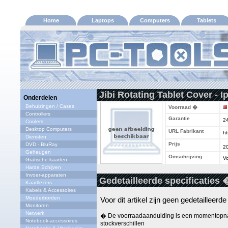
Home
Laptops
Computers
Tablets
Jibi Rotating Tablet Cover - Ip
Onderdelen
Behuizingen / Cases
Voorraad �
Controllers
Garantie
2
Coolers
Desktop Computers
URL Fabrikant
ht
Diensten
Prijs
DVD - BluRay
2
Geheugen
Omschrijving
Vo
Grafische kaarten
Harde Schijven
Invoer-apparaten
Gedetailleerde specificaties 
Kaartlezers
Kabels & Accessoires
Moederborden
Voor dit artikel zijn geen gedetailleerd
Monitoren
Netwerk
� De voorraadaanduiding is een momentopna
Notebook-accessoires
stockverschillen