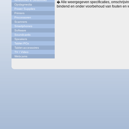
Notebooks & Ultrabooks
� Alle weergegeven specificaties, omschrijving
Opslagmedia
bindend en onder voorbehoud van fouten en w
Power Supplies
Printers
Processoren
Scanners
Smartphones
Software
Soundcards
Speakers
Tablet PCs
Tablet-accessoires
TV / Video
Webcams