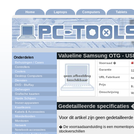
Home
Laptops
Computers
Tablets
Valueline Samsung OTG - US
Onderdelen
Behuizingen / Cases
Voorraad �
Controllers
Garantie
1
Coolers
Desktop Computers
URL Fabrikant
ht
Diensten
Prijs
DVD - BluRay
9
Geheugen
Omschrijving
Vo
Grafische kaarten
Harde Schijven
Invoer-apparaten
Gedetailleerde specificaties 
Kaartlezers
Kabels & Accessoires
Moederborden
Voor dit artikel zijn geen gedetailleerd
Monitoren
Netwerk
� De voorraadaanduiding is een momentopna
Notebook-accessoires
stockverschillen