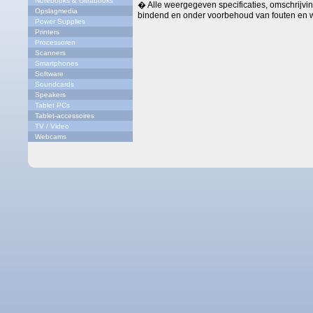
Notebooks & Ultrabooks
� Alle weergegeven specificaties, omschrijving
Opslagmedia
bindend en onder voorbehoud van fouten en w
Power Supplies
Printers
Processoren
Scanners
Smartphones
Software
Soundcards
Speakers
Tablet PCs
Tablet-accessoires
TV / Video
Webcams