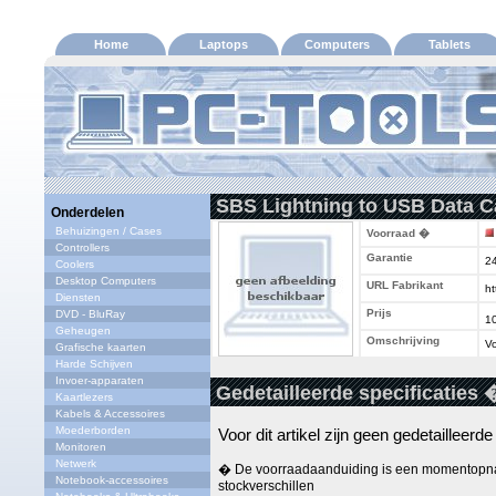
Home
Laptops
Computers
Tablets
SBS Lightning to USB Data Ca
Onderdelen
Behuizingen / Cases
Voorraad �
Controllers
Garantie
2
Coolers
Desktop Computers
URL Fabrikant
ht
Diensten
Prijs
DVD - BluRay
1
Geheugen
Omschrijving
Vo
Grafische kaarten
Harde Schijven
Invoer-apparaten
Gedetailleerde specificaties 
Kaartlezers
Kabels & Accessoires
Moederborden
Voor dit artikel zijn geen gedetailleerd
Monitoren
Netwerk
� De voorraadaanduiding is een momentopna
Notebook-accessoires
stockverschillen