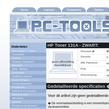
Home
Laptops
Computers
Tablets
HP Toner 131A - ZWART:
Onderdelen
Behuizingen / Cases
Voorraad �
Controllers
Garantie
0
Coolers
Desktop Computers
URL Fabrikant
ht
Diensten
Prijs
DVD - BluRay
8
Geheugen
Omschrijving
Vo
Grafische kaarten
Harde Schijven
Invoer-apparaten
Gedetailleerde specificaties 
Kaartlezers
Kabels & Accessoires
Moederborden
Voor dit artikel zijn geen gedetailleerd
Monitoren
Netwerk
� De voorraadaanduiding is een momentopna
Notebook-accessoires
stockverschillen