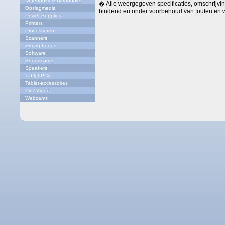
Notebooks & Ultrabooks
� Alle weergegeven specificaties, omschrijving
Opslagmedia
bindend en onder voorbehoud van fouten en w
Power Supplies
Printers
Processoren
Scanners
Smartphones
Software
Soundcards
Speakers
Tablet PCs
Tablet-accessoires
TV / Video
Webcams